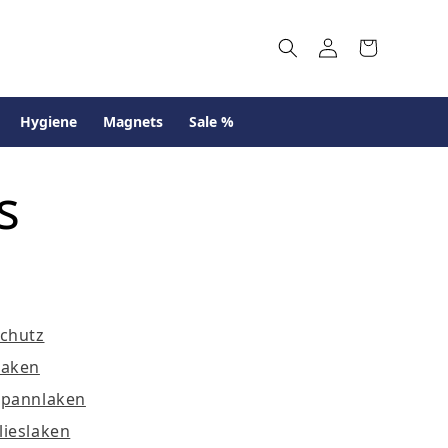
Log
Cart
in
Hygiene
Magnets
Sale %
s
chutz
laken
spannlaken
ieslaken