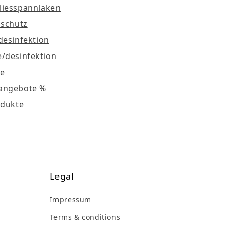
liesspannlaken
lschutz
desinfektion
/desinfektion
e
angebote %
odukte
Legal
Impressum
Terms & conditions