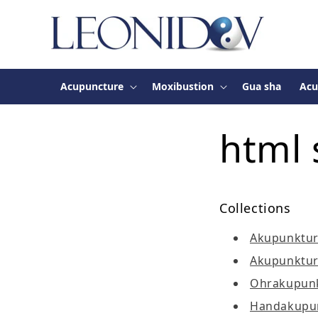
Skip to
content
Acupuncture
Moxibustion
Gua sha
Acu
html 
Collections
Akupunktu
Akupunktur
Ohrakupun
Handakupu