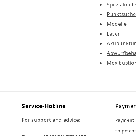
Spezialnade
Punktsuche
Modelle
Laser
Akupunktu
Abwurfbehä
Moxibustio
Service-Hotline
Paymen
For support and advice:
Payment
shipment