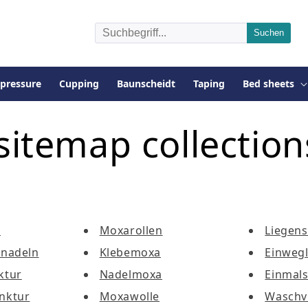
pressure
Cupping
Baunscheidt
Taping
Bed sheets
sitemap collection
r
Moxarollen
Liegens
nadeln
Klebemoxa
Einweg
ktur
Nadelmoxa
Einmal
nktur
Moxawolle
Waschvl