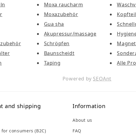
ln
Moxa raucharm
Waschv
r
Moxazubehör
Kopftei
Gua sha
Schnell
Akupressur/massage
Hygiene
rzubehör
Schröpfen
Magnet
lter
Baunscheidt
Sonder
n
Taping
Alle Pr
Powered by
SEOAnt
t and shipping
Information
About us
 for consumers (B2C)
FAQ